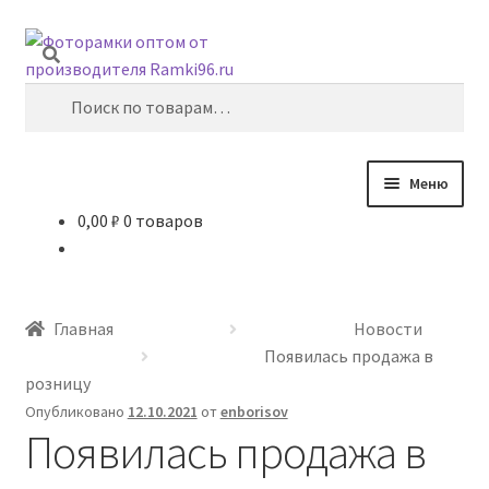
Перейти
Перейти
Поиск
к
к
навигации
содержимому
Искать:
Меню
0,00
₽
0 товаров
Главная
10х15
Главная
Новости
15х21
Появилась продажа в
розницу
21х29,7
Опубликовано
12.10.2021
от
enborisov
Появилась продажа в
30х40