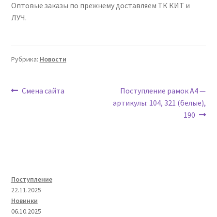
Оптовые заказы по прежнему доставляем ТК КИТ и
ЛУЧ.
Рубрика:
Новости
Навигация
Предыдущая
Следующая
Смена сайта
Поступление рамок А4 —
запись:
запись:
артикулы: 104, 321 (белые),
по
190
записям
Поступление
22.11.2025
Новинки
06.10.2025