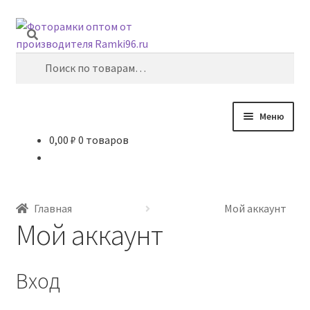
Перейти
Перейти
Поиск
к
к
навигации
содержимому
Искать:
Меню
0,00
₽
0 товаров
Главная
10х15
Главная
Мой аккаунт
15х21
Мой аккаунт
21х29,7
Вход
30х40