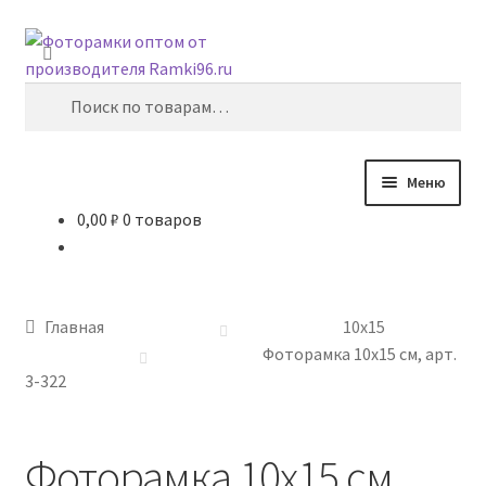
Перейти
Перейти
Поиск
к
к
навигации
содержимому
Искать:
Меню
0,00
₽
0 товаров
Главная
10х15
Главная
10х15
15х21
Фоторамка 10х15 см, арт.
3-322
21х29,7
Фоторамка 10х15 см,
30х40