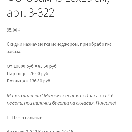
арт. 3-322
Подрамники
Контакты
95,00
₽
Новости
Скидки назначаются менеджером, при обработке
заказа.
Корзина
От 10000 руб = 85.50 руб.
Партнёр = 76.00 руб.
Розница = 136.80 руб.
Мало в наличии? Можем сделать под заказ за 2-6
недель, при наличии багета на складах. Пишите!
Нет в наличии
Артикул:
3-322
Категория:
10х15