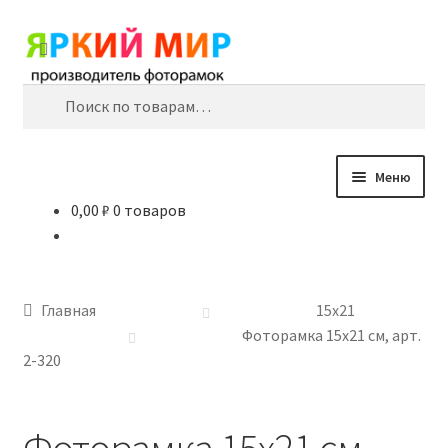
Перейти
Перейти
Поиск
к
к
навигации
содержимому
Искать:
Меню
0,00
₽
0 товаров
Главная
10х15
Главная
15х21
15х21
Фоторамка 15х21 см, арт.
2-320
21х29,7
Фоторамка 15х21 см,
30х40