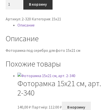
Количество
В корзину
товара
Фоторамка
Артикул:
2-320
Категория:
15х21
15х21
Описание
см,
арт.
Описание
2-
320
Фоторамка под серебро для фото 15х21 см
Похожие товары
Фоторамка 15х21 см, арт.
2-340
140,00
₽
Партнёр: 112.00 ₽
В корзину