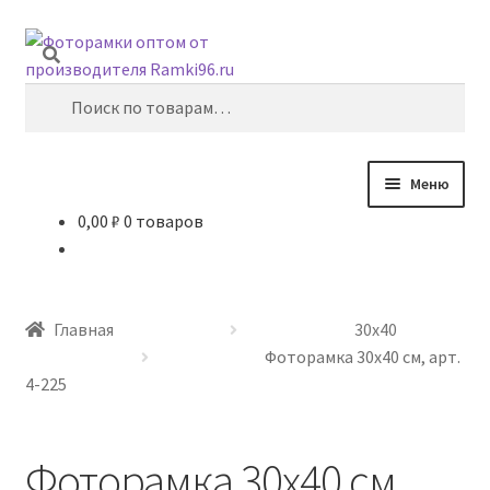
Перейти
Перейти
Поиск
к
к
навигации
содержимому
Искать:
Меню
0,00
₽
0 товаров
Главная
10х15
Главная
30х40
15х21
Фоторамка 30х40 см, арт.
4-225
21х29,7
Фоторамка 30х40 см,
30х40