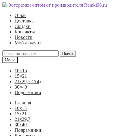
Перейти
Перейти
к
к
О нас
навигации
содержимому
Доставка
Скидки
Контакты
Новости
Мой аккаунт
Искать:
Поиск
Меню
10×15
15×21
21х29,7 (А4)
30×40
Подрамники
Главная
10х15
15х21
21х29,7
30х40
Подрамники
Контакты