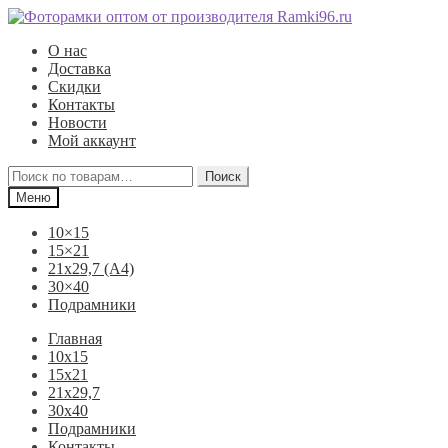
Перейти
Перейти
к
к
О нас
навигации
содержимому
Доставка
Скидки
Контакты
Новости
Мой аккаунт
Искать:
Поиск
Меню
10×15
15×21
21х29,7 (А4)
30×40
Подрамники
Главная
10х15
15х21
21х29,7
30х40
Подрамники
Контакты