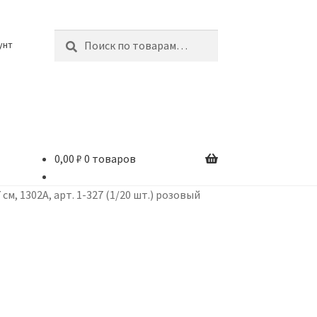
Искать:
Поиск
унт
0,00
₽
0 товаров
см, 1302A, арт. 1-327 (1/20 шт.) розовый