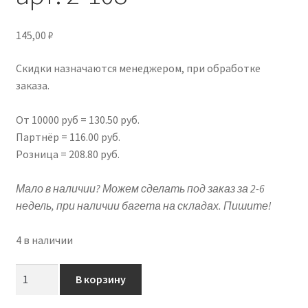
Подрамники
145,00
₽
Контакты
Скидки назначаются менеджером, при обработке
заказа.
Новости
От 10000 руб = 130.50 руб.
Корзина
Партнёр = 116.00 руб.
Розница = 208.80 руб.
Мало в наличии? Можем сделать под заказ за 2-6
недель, при наличии багета на складах. Пишите!
4 в наличии
Количество
В корзину
товара
Фоторамка