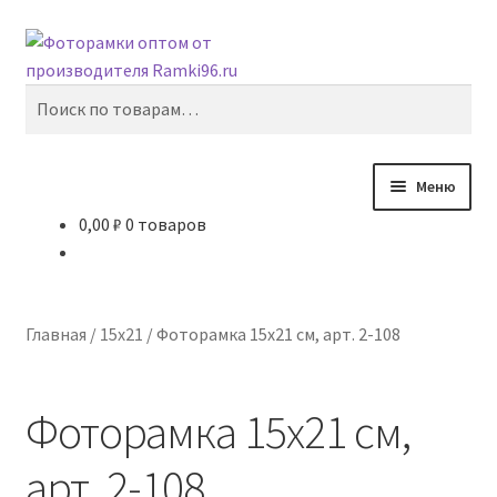
Перейти
Перейти
Поиск
к
к
навигации
содержимому
Искать:
Меню
0,00
₽
0 товаров
Главная
10х15
Главная
/
15х21
/
Фоторамка 15х21 см, арт. 2-108
15х21
Фоторамка 15х21 см,
21х29,7
арт. 2-108
30х40