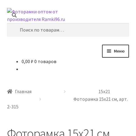
Перейти
Перейти
Поиск
к
к
навигации
содержимому
Искать:
Меню
0,00
₽
0 товаров
Главная
10х15
Главная
15х21
15х21
Фоторамка 15х21 см, арт.
2-315
21х29,7
Фоторамка 15х21 см,
30х40