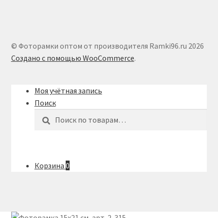
© Фоторамки оптом от производителя Ramki96.ru 2026
Создано с помощью WooCommerce
.
Моя учётная запись
Поиск
Искать:
Поиск
Корзина
0